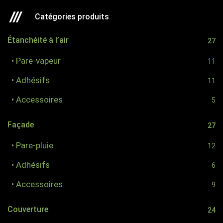
k
n
s
Catégories produits
t
Étanchéité à l’air
27
• Pare-vapeur
11
• Adhésifs
11
• Accessoires
5
Façade
27
• Pare-pluie
12
• Adhésifs
6
• Accessoires
9
Couverture
24