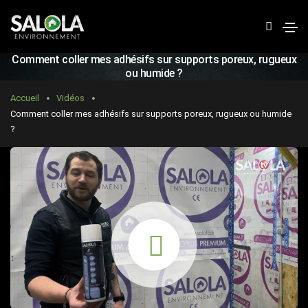
R
e
c
Comment coller mes adhésifs sur supports poreux, rugueux
h
ou humide ?
e
Accueil
Vidéos
r
Comment coller mes adhésifs sur supports poreux, rugueux ou humide
?
c
h
e
r