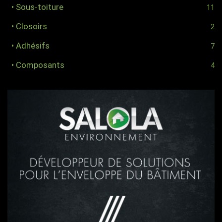
• Sous-toiture
11
• Closoirs
2
• Adhésifs
7
• Composants
4