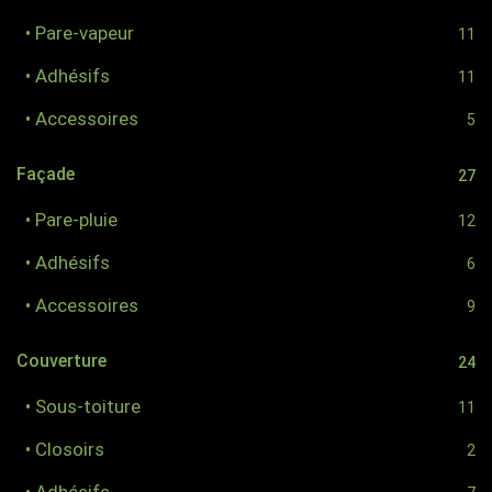
• Pare-vapeur
11
• Adhésifs
11
• Accessoires
5
Façade
27
• Pare-pluie
12
• Adhésifs
6
• Accessoires
9
Couverture
24
• Sous-toiture
11
• Closoirs
2