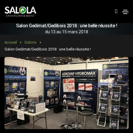
R
e
c
Salon Gedimat/Gedibois 2018 : une belle réussite !
h
du 13 au 15 mars 2018
e
Accueil
Salons
r
Salon Gedimat/Gedibois 2018 : une belle réussite !
c
h
e
r