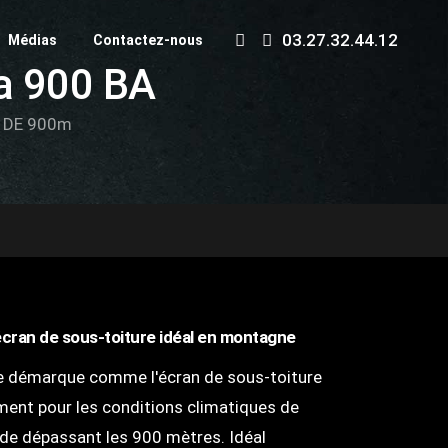
R
03.27.32.44.12
Médias
Contactez-nous
e
a 900 BA
c
h
 DE 900m
e
r
c
h
e
r
'écran de sous-toiture idéal en montagne
e démarque comme l'écran de sous-toiture
ment pour les conditions climatiques de
de dépassant les 900 mètres. Idéal