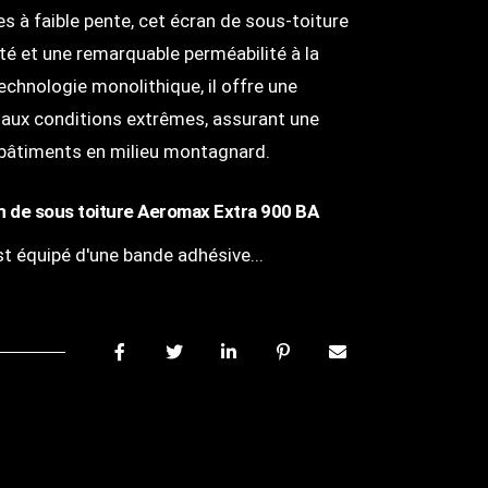
s à faible pente, cet écran de sous-toiture
éité et une remarquable perméabilité à la
echnologie monolithique, il offre une
 aux conditions extrêmes, assurant une
s bâtiments en milieu montagnard.
an de sous toiture Aeromax Extra 900 BA
st équipé d'une bande adhésive
...
F
T
L
P
M
a
w
i
i
a
c
i
n
n
i
e
t
k
t
l